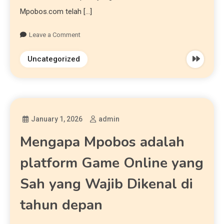
Mpobos.com telah […]
Leave a Comment
Uncategorized
January 1, 2026
admin
Mengapa Mpobos adalah
platform Game Online yang
Sah yang Wajib Dikenal di
tahun depan