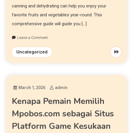
canning and dehydrating can help you enjoy your
favorite fruits and vegetables year-round. This
comprehensive guide will guide you […]
Leave a Comment
Uncategorized
March 1, 2026
admin
Kenapa Pemain Memilih
Mpobos.com sebagai Situs
Platform Game Kesukaan