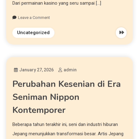
Dari permainan kasino yang seru sampai […]
Leave a Comment
Uncategorized
January 27, 2026
admin
Perubahan Kesenian di Era
Seniman Nippon
Kontemporer
Beberapa tahun terakhir ini, seni dan industri hiburan
Jepang menunjukkan transformasi besar. Artis Jepang