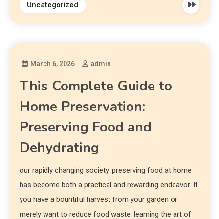
Uncategorized
March 6, 2026
admin
This Complete Guide to
Home Preservation:
Preserving Food and
Dehydrating
our rapidly changing society, preserving food at home
has become both a practical and rewarding endeavor. If
you have a bountiful harvest from your garden or
merely want to reduce food waste, learning the art of