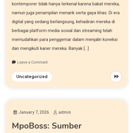
kontemporer tidak hanya terkenal karena bakat mereka,
namun juga penampilan menarik serta gaya khas. Di era
digital yang sedang berlangsung, kehadiran mereka di
berbagai platform media sosial dan streaming telah
memudahkan para penggemar dalam menjalin koneksi
dan mengikuti karier mereka. Banyak […]
Leave a Comment
Uncategorized
January 7, 2026
admin
MpoBoss: Sumber