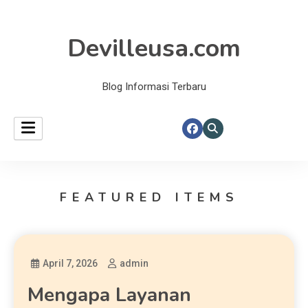
Devilleusa.com
Blog Informasi Terbaru
FEATURED ITEMS
April 7, 2026
admin
Mengapa Layanan