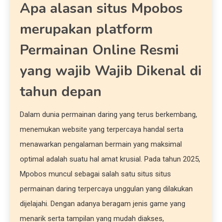
Apa alasan situs Mpobos
merupakan platform
Permainan Online Resmi
yang wajib Wajib Dikenal di
tahun depan
Dalam dunia permainan daring yang terus berkembang,
menemukan website yang terpercaya handal serta
menawarkan pengalaman bermain yang maksimal
optimal adalah suatu hal amat krusial. Pada tahun 2025,
Mpobos muncul sebagai salah satu situs situs
permainan daring terpercaya unggulan yang dilakukan
dijelajahi. Dengan adanya beragam jenis game yang
menarik serta tampilan yang mudah diakses,