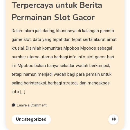
Terpercaya untuk Berita
Permainan Slot Gacor
Dalam alam judi daring, khususnya di kalangan pecinta
game slot, data yang tepat dan tepat serta akurat amat
krusial. Disinilah komunitas Mpobos Mpobos sebagai
sumber utama utama berbagi info info slot gacor hari
ini. Mpobos bukan hanya sekadar wadah berkumpul,
tetapi namun menjadi wadah bagi para pemain untuk
saling berinteraksi, berbagi strategi, dan mengakses
info […]
Leave a Comment
Uncategorized