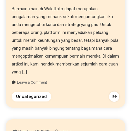
Bermain-main di Walettoto dapat merupakan
pengalaman yang menarik sekali menguntungkan jika
anda mengetahui kunci dan strategi yang pas. Untuk
beberapa orang, platform ini menyediakan peluang
untuk meraih keuntungan yang besar, tetapi banyak pula
yang masih banyak bingung tentang bagaimana cara
mengoptimalkan kemampuan bermain mereka. Di dalam
artikel ini, kami hendak memberikan sejumlah cara cuan
yang […]
Leave a Comment
Uncategorized