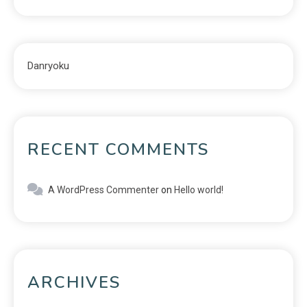
Danryoku
RECENT COMMENTS
A WordPress Commenter
on
Hello world!
ARCHIVES