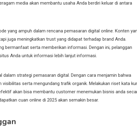
beragam media akan membantu usaha Anda berdiri keluar di antara
tode yang ampuh dalam rencana pemasaran digital online. Konten ya
etapi juga meningkatkan trust yang didapat terhadap brand Anda.
yang bermanfaat serta memberikan informasi. Dengan ini, pelanggan
itus Anda untuk informasi lebih lanjut informasi.
al dalam strategi pemasaran digital. Dengan cara menjamin bahwa
visibilitas serta mengundang trafik organik. Melakukan riset kata ku
 efektif akan bisa membantu customer menemukan bisnis anda seca
apatkan cuan online di 2025 akan semakin besar.
ggan