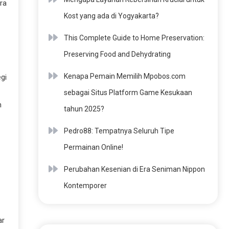
ra
Kost yang ada di Yogyakarta?
This Complete Guide to Home Preservation:
Preserving Food and Dehydrating
Kenapa Pemain Memilih Mpobos.com
gi
sebagai Situs Platform Game Kesukaan
n
tahun 2025?
Pedro88: Tempatnya Seluruh Tipe
Permainan Online!
Perubahan Kesenian di Era Seniman Nippon
Kontemporer
ar