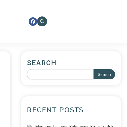
SEARCH
Search
RECENT POSTS
Mengapa Layanan Kebersihan Krucial untuk