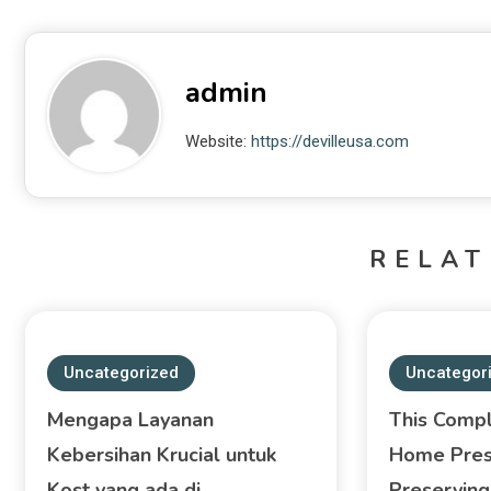
admin
Website:
https://devilleusa.com
RELAT
Uncategorized
Uncategor
Mengapa Layanan
This Compl
Kebersihan Krucial untuk
Home Pres
Kost yang ada di
Preserving