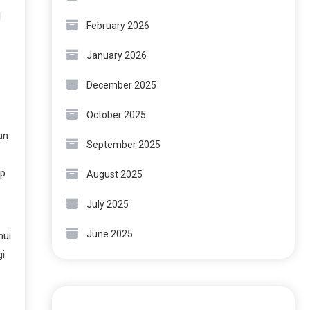
l
February 2026
January 2026
December 2025
October 2025
an
September 2025
ap
August 2025
July 2025
June 2025
hui
i