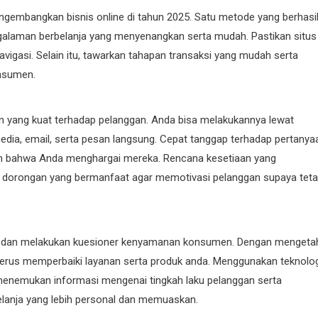
gembangkan bisnis online di tahun 2025. Satu metode yang berhasi
galaman berbelanja yang menyenangkan serta mudah. Pastikan situs
navigasi. Selain itu, tawarkan tahapan transaksi yang mudah serta
onsumen.
gan yang kuat terhadap pelanggan. Anda bisa melakukannya lewat
 media, email, serta pesan langsung. Cepat tanggap terhadap pertanya
kan bahwa Anda menghargai mereka. Rencana kesetiaan yang
i dorongan yang bermanfaat agar memotivasi pelanggan supaya tet
lik dan melakukan kuesioner kenyamanan konsumen. Dengan mengeta
erus memperbaiki layanan serta produk anda. Menggunakan teknolog
enemukan informasi mengenai tingkah laku pelanggan serta
lanja yang lebih personal dan memuaskan.