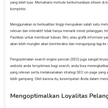
yang lebih luas. Memahami metode berkomunikasi efisien di 
kompetisi.
Menggunakan isi berkualitas tinggi merupakan salah satu me
relevan dan interaktif tidak hanya menarik minat pelanggan, t
Pastikan untuk membuat tulisan, film, atau grafik informasi 
akan lebih mungkin akan berinteraksi dan mengunjungi lagi ke s
Pengoptimalan search engine pencari (SEO) juga sangat krusi
website anda teroptimasi bagi search, anda bisa meningkatkan 
yang relevan serta melaksanakan strategi SEO on-page yang
lebih gampang. Oleh karena itu, kesempatan Anda dalam mend
Mengoptimalkan Loyalitas Pelan