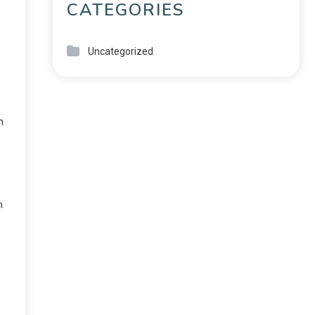
CATEGORIES
Uncategorized
n
n