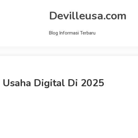
Devilleusa.com
Blog Informasi Terbaru
i Usaha Digital Di 2025