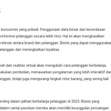
5
konsumen yang pribadi. Penggunaan data besar dan kecerdasan
eferensi pelanggan secara lebih rinci. Hal ini akan menghasilkan
h relevan antara brand dan pelanggan. Bisnis yang dapat menggunaka
pelanggan dan meningkatkan loyalitas.
ambah dan realitas virtual akan mengubah cara pelanggan berbelanja.
kukan pembelian, menawarkan pengalaman yang lebih interaktif da
ggan, tetapi juga mengurangi tingkat retur barang, yang sering kali
enting dalam pilihan berbelanja pelanggan di 2025. Bisnis yang
i dalam rantai pasokan mereka akan memiliki keunggulan persaingan.