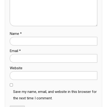
Name
*
Email
*
Website
Save my name, email, and website in this browser for
the next time I comment.