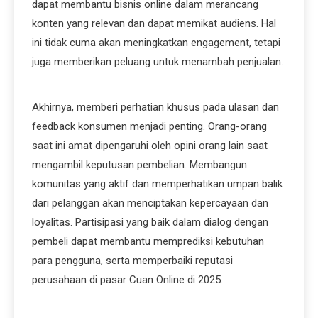
dapat membantu bisnis online dalam merancang
konten yang relevan dan dapat memikat audiens. Hal
ini tidak cuma akan meningkatkan engagement, tetapi
juga memberikan peluang untuk menambah penjualan.
Akhirnya, memberi perhatian khusus pada ulasan dan
feedback konsumen menjadi penting. Orang-orang
saat ini amat dipengaruhi oleh opini orang lain saat
mengambil keputusan pembelian. Membangun
komunitas yang aktif dan memperhatikan umpan balik
dari pelanggan akan menciptakan kepercayaan dan
loyalitas. Partisipasi yang baik dalam dialog dengan
pembeli dapat membantu memprediksi kebutuhan
para pengguna, serta memperbaiki reputasi
perusahaan di pasar Cuan Online di 2025.