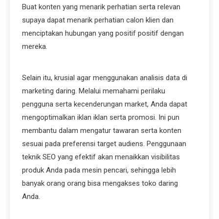
Buat konten yang menarik perhatian serta relevan
supaya dapat menarik perhatian calon klien dan
menciptakan hubungan yang positif positif dengan
mereka.
Selain itu, krusial agar menggunakan analisis data di
marketing daring. Melalui memahami perilaku
pengguna serta kecenderungan market, Anda dapat
mengoptimalkan iklan iklan serta promosi. Ini pun
membantu dalam mengatur tawaran serta konten
sesuai pada preferensi target audiens. Penggunaan
teknik SEO yang efektif akan menaikkan visibilitas
produk Anda pada mesin pencari, sehingga lebih
banyak orang orang bisa mengakses toko daring
Anda.