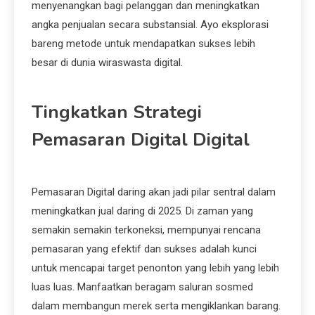
menyenangkan bagi pelanggan dan meningkatkan
angka penjualan secara substansial. Ayo eksplorasi
bareng metode untuk mendapatkan sukses lebih
besar di dunia wiraswasta digital.
Tingkatkan Strategi
Pemasaran Digital Digital
Pemasaran Digital daring akan jadi pilar sentral dalam
meningkatkan jual daring di 2025. Di zaman yang
semakin semakin terkoneksi, mempunyai rencana
pemasaran yang efektif dan sukses adalah kunci
untuk mencapai target penonton yang lebih yang lebih
luas luas. Manfaatkan beragam saluran sosmed
dalam membangun merek serta mengiklankan barang.