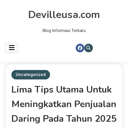
Devilleusa.com
Blog Informasi Terbaru
Uncategorized
Lima Tips Utama Untuk
Meningkatkan Penjualan
Daring Pada Tahun 2025