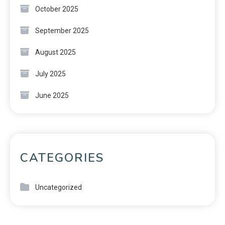
October 2025
September 2025
August 2025
July 2025
June 2025
CATEGORIES
Uncategorized